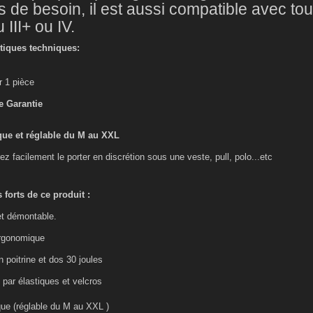
 de besoin, il est aussi compatible avec to
 III+ ou IV.
stiques techniques:
r 1 pièce
e Garantie
ique et réglable du M au XXL
ez facilement le porter en discrétion sous une veste, pull, polo...etc
 forts de ce produit :
et démontable.
ergonomique
n poitrine et dos 30 joules
 par élastiques et velcros
ique (réglable du M au XXL )