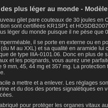
 des plus léger au monde - Modèl
uveau gilet pare couteaux de 30 joules en C
tion sont certifiées KR1SP1 et HOSDB2007, es
lus léger du monde puisque il ne pèse que 0
 imperméable, il se porte en externe ou en por
s (du M au XXL) et sa qualité en aramide lui
ique de type IIIA-0101.06. Donc en plus de s
ux et les poignards, vous aurez une parfaite
re 9 mm, 45, 44 mg et 357 mg. La protection
le.
acile a mettre et a enlever. Les réglages so
trine et du dos des portes signalétiques en v
rcées.
 fabriqué pour protéger les organes vitaux au