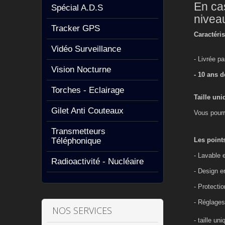
En cas
Spécial A.D.S
niveau
Tracker GPS
Caractéri
Vidéo Surveillance
- Livrée pa
Vision Nocturne
- 10 ans d
Torches - Eclairage
Taille un
Gilet Anti Couteaux
Vous pourr
Transmetteurs
Téléphonique
Les points
- Lavable 
Radioactivité - Nucléaire
- Design 
- Protectio
- Réglages
NOS SERVICES
- taille un