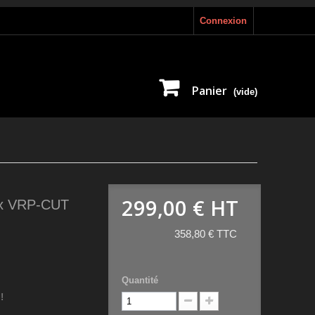
Connexion
Panier
(vide)
299,00 €
HT
aux VRP-CUT
358,80 € TTC
Quantité
!