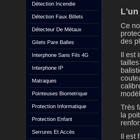
Détection Incendie
L'un
Détection Faux Billets
Ce no
Détecteur De Métaux
protec
des p
Gilets Pare Balles
Il est
Interphone Sans Fils 4G
taille
Interphone IP
balist
coutea
Matraques
calib
modè
Pointeuses Biometrique
Très f
Protection Informatique
la poi
Protection Enfant
renfo
Serrures Et Accès
Il est