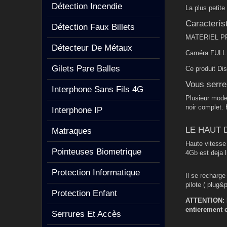
Détection Incendie
La plus petit
Caracterís
Détection Faux Billets
MATERIEL P
Détecteur De Métaux
Caméra FULL H
Gilets Pare Balles
Ce produit Dis
Vous serre
Interphone Sans Fils 4G
Plusieur mode 
noir complet.
Interphone IP
LE HAUT 
Matraques
Haute vitesse
Pointeuses Biometrique
4Gb est deja l
Protection Informatique
Il se recharg
pilote ( plug&p
Protection Enfant
ATTENTION:
entierement
Serrures Et Accès