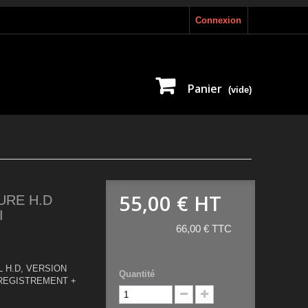
Connexion
Panier
(vide)
55,00 €
HT
URE H.D
I
66,00 € TTC
 H.D, VERSION
Quantité
NREGISTREMENT +