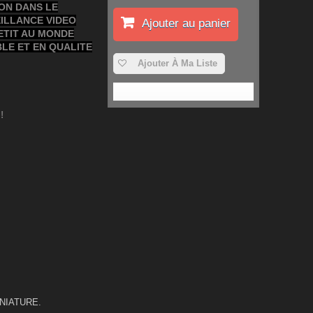
ON DANS LE
ILLANCE VIDEO
Ajouter au panier
PETIT AU MONDE
LE ET EN QUALITE
Ajouter À Ma Liste
!
NIATURE.