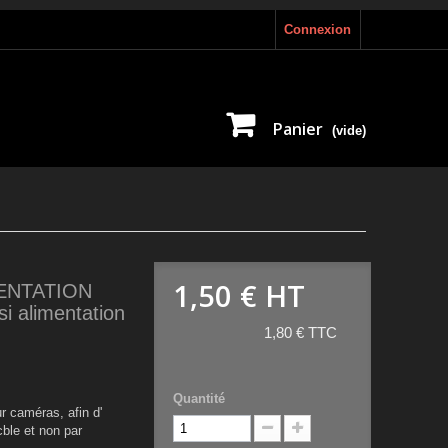
Connexion
Panier
(vide)
1,50 €
HT
MENTATION
 alimentation
1,80 € TTC
Quantité
r caméras, afin d'
ble et non par