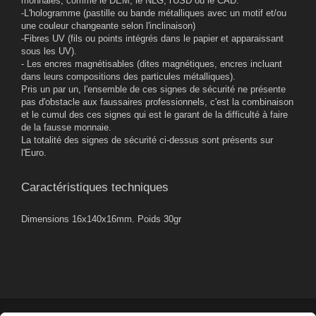
monnaies, comme le DEM, le NLG, l'USD ou le CAD.
-L'hologramme (pastille ou bande métalliques avec un motif et/ou
une couleur changeante selon l'inclinaison)
-Fibres UV (fils ou points intégrés dans le papier et apparaissant
sous les UV).
- Les encres magnétisables (dites magnétiques, encres incluant
dans leurs compositions des particules métalliques).
Pris un par un, l'ensemble de ces signes de sécurité ne présente
pas d'obstacle aux faussaires professionnels, c'est la combinaison
et le cumul des ces signes qui est le garant de la difficulté à faire
de la fausse monnaie.
La totalité des signes de sécurité ci-dessus sont présents sur
l'Euro.
Caractéristiques techniques
Dimensions 16x140x16mm. Poids 30gr