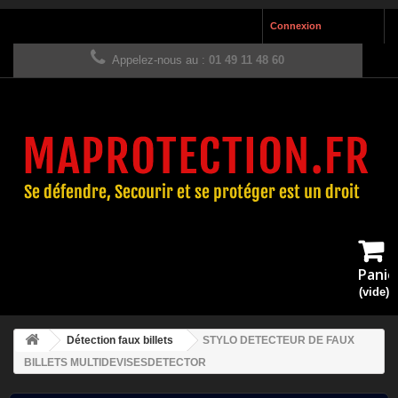
Connexion
Appelez-nous au :
01 49 11 48 60
Panie
(vide)
Détection faux billets
STYLO DETECTEUR DE FAUX
BILLETS MULTIDEVISESDETECTOR