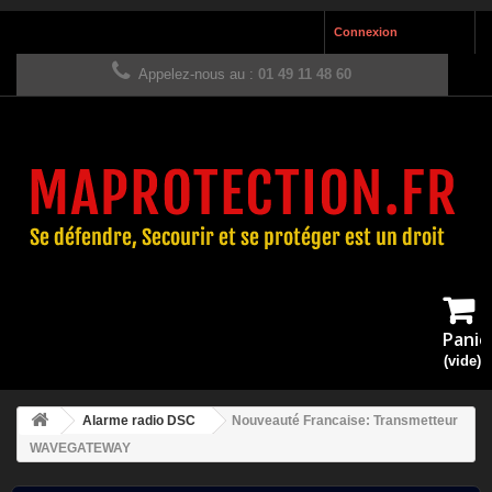
Connexion
Appelez-nous au :
01 49 11 48 60
Panie
(vide)
Alarme radio DSC
Nouveauté Francaise: Transmetteur
WAVEGATEWAY