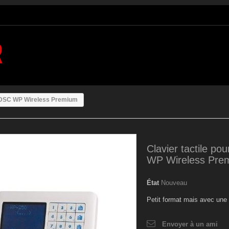
le DSC WP Wireless Premium
Clavier tactile po
WP Wireless Pre
État
Nouveau
Petit format mais avec une 
Envoyer à un ami