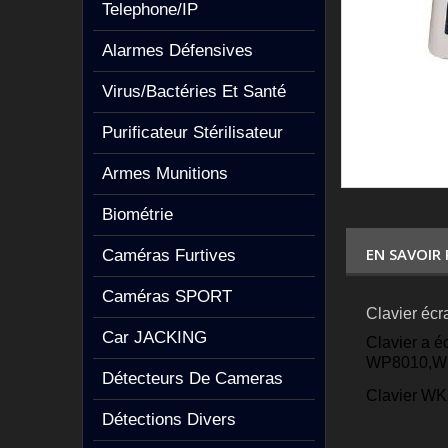
Telephone/IP
Alarmes Défensives
Virus/Bactéries Et Santé
Purificateur Stérilisateur
Armes Munitions
Biométrie
EN SAVOIR
Caméras Furtives
Caméras SPORT
Clavier éc
Car JACKING
Clavier a 
WP8010,WP
Détecteurs De Cameras
Clavier WK
Détections Divers