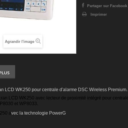
Partager sur Facebook 
Imprimer
Agrandir l'image
 PLUS
ran LCD WK250 pour centrale d'alarme DSC Wireless Premium.
écran LCD WK250 avec lecteur de proximité intégré pour centr
8030 et WP8033.
250 a
vec la technologie PowerG