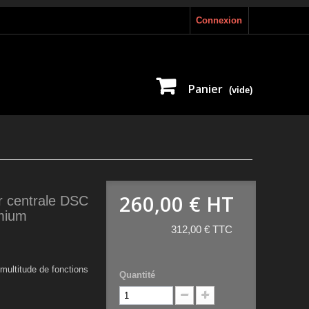
Connexion
Panier
(vide)
260,00 €
HT
ur centrale DSC
mium
312,00 € TTC
multitude de fonctions
Quantité