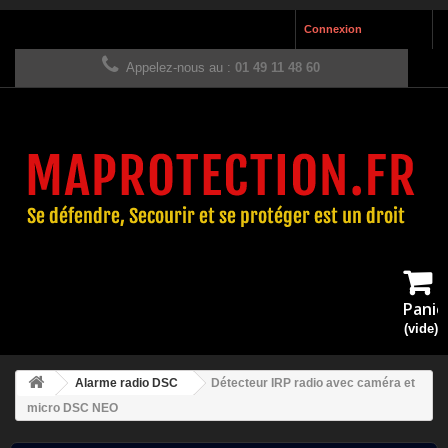
Connexion
Appelez-nous au :
01 49 11 48 60
Panie
(vide)
Alarme radio DSC
Détecteur IRP radio avec caméra et
micro DSC NEO