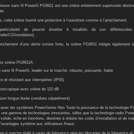
rieure sans fil PowerG PG8911 est une sirène entièrement supervisée destinée 
le.
, cette sirène fournit une protection à l’ouverture comme à l’arrachement.
articularité de pouvoir émettre 4 tonalités de son différenciée
endie/CO/inondation).
enchement d’une alerte sonore forte, la sirène PG8911 intègre également un
.
ues sirène PG8911A :
 sans fil PowerG, leader sur le marché: robuste, puissante, fiable
ce et résistant aux intempéries (IP55)
boscopique avec sirène de 110 dB
thium longue durée (vendues séparément)
 avec les systèmes PowerSeries Neo Toute la puissance de la technologie Po
 une gamme de technologies innovantes, telles que la technologie radio Power
 solide, riche en fonctions, destinée à réduire les coûts d’installation et de m
avantages système aux utilisateurs finaux.
on à spectre étalé à sauts de fréquence gère les blocages de la fréquence et 