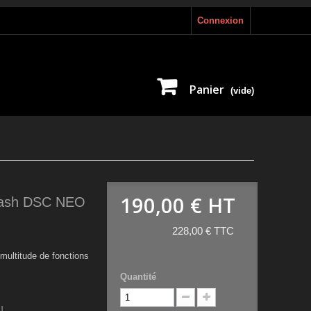
Connexion
Panier
(vide)
190,00 €
HT
 flash DSC NEO
228,00 € TTC
multitude de fonctions
Quantité
!