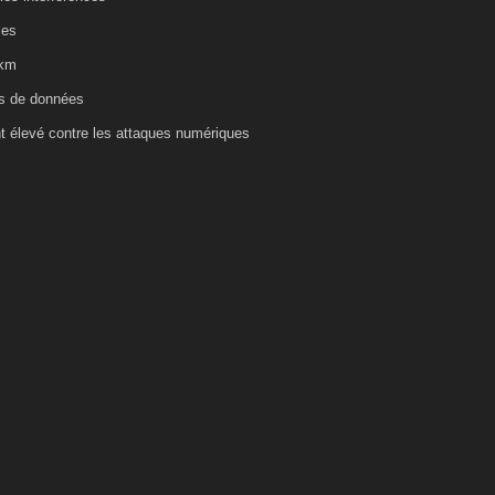
ies
 km
ts de données
nt élevé contre les attaques numériques