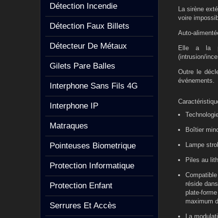
Détection Incendie
La sirène exté
voire impossib
Détection Faux Billets
Auto-alimentée
Détecteur De Métaux
Elle a la p
(intrusion/inc
Gilets Pare Balles
Outre le décl
événements
Interphone Sans Fils 4G
Caractéristiq
Interphone IP
Technologie
Matraques
Boîtier min
Pointeuses Biometrique
Lampe stro
Piles au li
Protection Informatique
Compatible
réside dans
Protection Enfant
plate-forme
maximum d’
Serrures Et Accès
La modulati